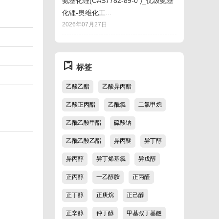
氨基化锂(CAS7782-89-0 )_优级氨基
化锂-奥维化工...
2026年07月27日
标签
乙酸乙酯
乙酸异丙酯
乙酸正丙酯
乙酰氯
二氯甲烷
乙酰乙酸甲酯
硫酸钠
乙酰乙酸乙酯
异丙醚
异丁醇
异丙醇
异丁烯基氯
异戊醇
正丙醇
一乙醇胺
正丙醛
正丁醇
正庚烷
正己醇
正辛醇
仲丁醇
甲基叔丁基醚