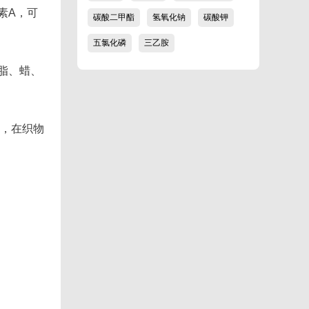
素A，可
碳酸二甲酯
氢氧化钠
碳酸钾
五氯化磷
三乙胺
脂、蜡、
，在织物