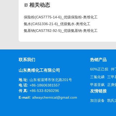
相关动态
保险粉(CAS7775-14-6)_优级保险粉-奥维化工
氨水(CAS1336-21-6)_优级氨水-奥维化工
氨基钠(CAS7782-92-5)_优级氨基钠-奥维化工
联系我们
热销产品
60%正己烷
仲
山东奥维化工有限公司
三氯化磷
三甲
地 址:
山东省淄博市张北路201号
甲基亚砜
正庚
电 话:
+86-18606381557
传 真:
+86-533-8260296
友情链接
E-mail:
allwaychemical@gmail.com
加注设备
凯氏