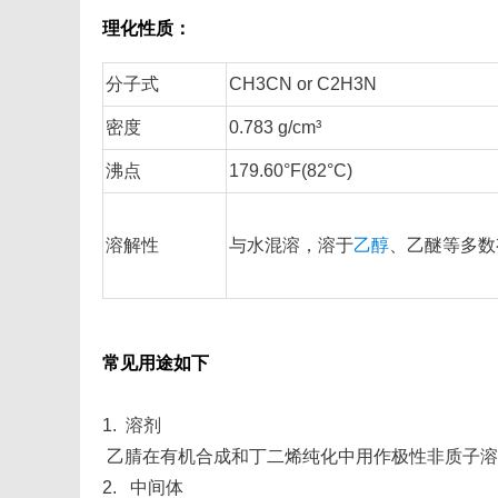
理化性质：
分子式
CH3CN or C2H3N
密度
0.783 g/cm³
沸点
179.60°F(82°C)
溶解性
与水混溶，溶于
乙醇
、乙醚等多数
常见用途如下
1. 溶剂
乙腈在有机合成和丁二烯纯化中用作极性非质子溶
2. 中间体