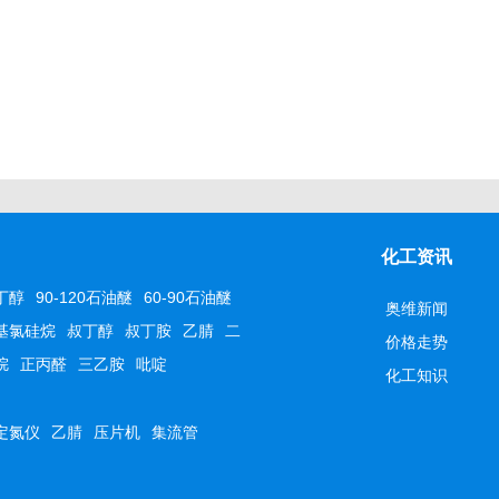
化工资讯
丁醇
90-120石油醚
60-90石油醚
奥维新闻
基氯硅烷
叔丁醇
叔丁胺
乙腈
二
价格走势
烷
正丙醛
三乙胺
吡啶
化工知识
定氮仪
乙腈
压片机
集流管