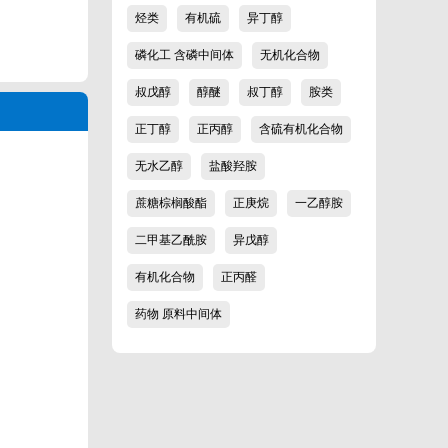
烃类
有机硫
异丁醇
磷化工 含磷中间体
无机化合物
叔戊醇
醇醚
叔丁醇
胺类
正丁醇
正丙醇
含硫有机化合物
无水乙醇
盐酸羟胺
蔗糖棕榈酸酯
正庚烷
一乙醇胺
二甲基乙酰胺
异戊醇
Close
有机化合物
正丙醛
药物 原料中间体