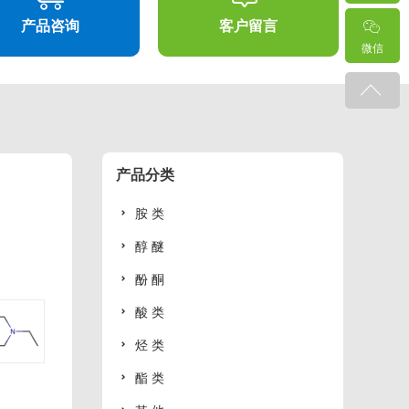
产品咨询
客户留言
微信
产品分类
胺 类
醇 醚
酚 酮
酸 类
烃 类
酯 类