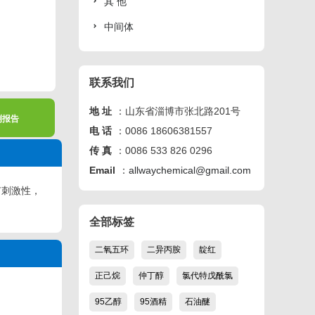
其 他
中间体
联系我们
地 址
：山东省淄博市张北路201号
测报告
电 话
：0086 18606381557
传 真
：0086 533 826 0296
Email
：
allwaychemical@gmail.com
有刺激性，
全部标签
二氧五环
二异丙胺
靛红
正己烷
仲丁醇
氯代特戊酰氯
95乙醇
95酒精
石油醚