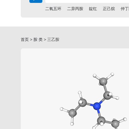
二氧五环
二异丙胺
靛红
正己烷
仲丁
首页
>
胺 类
> 三乙胺