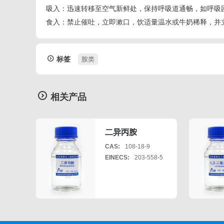
吸入：迅速转移至空气新鲜处，保持呼吸道通畅，如呼吸
食入：禁止催吐，立即漱口，饮适量温水或牛奶稀释，并
标签
胺类
相关产品
二异丙胺
CAS:
108-18-9
EINECS:
203-558-5