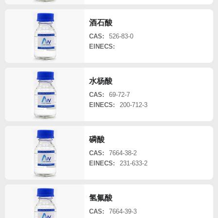
酒石酸
CAS:
526-83-0
EINECS:
水杨酸
CAS:
69-72-7
EINECS:
200-712-3
磷酸
CAS:
7664-38-2
EINECS:
231-633-2
氢氟酸
CAS:
7664-39-3