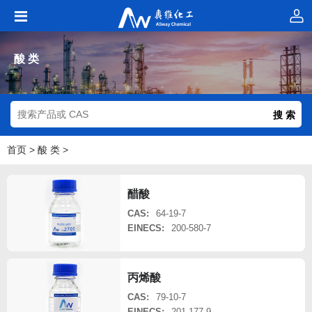
酸 类
搜 索
首页
>
酸 类
>
醋酸
CAS:
64-19-7
EINECS:
200-580-7
丙烯酸
CAS:
79-10-7
EINECS:
201-177-9