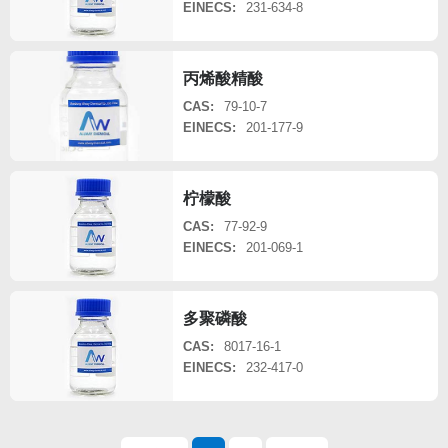
EINECS:
231-634-8
丙烯酸精酸
CAS:
79-10-7
EINECS:
201-177-9
柠檬酸
CAS:
77-92-9
EINECS:
201-069-1
多聚磷酸
CAS:
8017-16-1
EINECS:
232-417-0