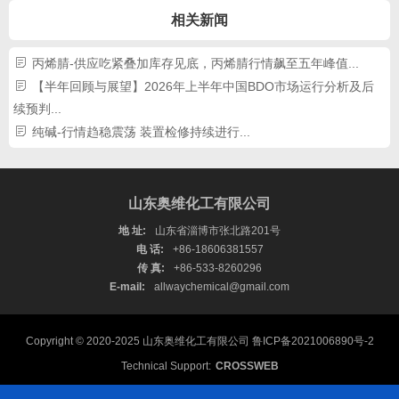
相关新闻
丙烯腈-供应吃紧叠加库存见底，丙烯腈行情飙至五年峰值...
【半年回顾与展望】2026年上半年中国BDO市场运行分析及后
续预判...
纯碱-行情趋稳震荡 装置检修持续进行...
山东奥维化工有限公司
地 址:
山东省淄博市张北路201号
电 话:
+86-18606381557
传 真:
+86-533-8260296
E-mail:
allwaychemical@gmail.com
Copyright © 2020-2025 山东奥维化工有限公司
鲁ICP备2021006890号-2
Technical Support:
CROSSWEB