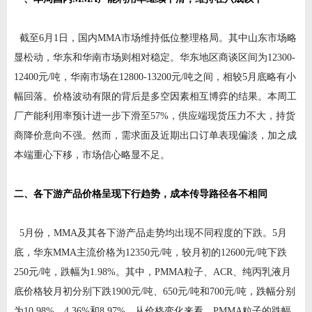
截至6月1日，国内MMA市场维持低位整理格局。其中山东市场略
显松动，华东和华南市场则相对稳定。华东地区商谈区间为12300-
12400元/吨，华南市场在12800-13200元/吨之间，相较5月底略有小
幅回落。价格波动有限的背后是多空因素相互博弈的结果。本周工
厂产能利用率预计进一步下滑至57%，供应端现货压力不大，持货
商降价意向不强。然而，需求面及近期出口订单表现偏淡，加之成
本端重心下移，市场信心略显不足。
二、各下游产品价格呈现下行趋势，成本传导路径各不相同
5月份，MMA及其各下游产品走势均出现不同程度的下跌。5月
底，华东MMA主流价格为12350元/吨，较月初的12600元/吨下跌
250元/吨，跌幅为1.98%。其中，PMMA粒子、ACR、纯丙乳液月
底价格较月初分别下跌1900元/吨、650元/吨和700元/吨，跌幅分别
为10.98%、4.36%和8.97%。从价格变化来看，PMMA粒子的跌幅