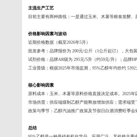
主流生产工艺
目前主要有两种路线：一是通过玉米、木薯等粮食发酵、
价格影响因素与波动
近期价格数据（截至2026年5月）
批发参考：品牌报价为 200元/公斤（1公斤起订），大包
试剂价格：品牌AR级为 295元/5升（约59元/升）；品牌HPL
工业普级：根据2025年市场监测，95%乙醇年均价约 5392
核心影响因素
原料成本：玉米、木薯等原料价格直接决定成本。2025
市场供需：供应端煤制乙醇产能释放增加供应；需求端受
政策与季节：乙醇汽油推广政策及节假日白酒消费旺季会
总结
95%乙醇是一种基础有机化学品，应用广泛。其价格主要