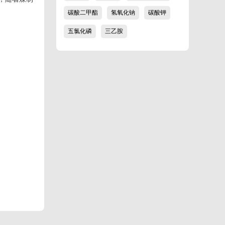
碳酸二甲酯
氢氧化钠
碳酸钾
五氯化磷
三乙胺