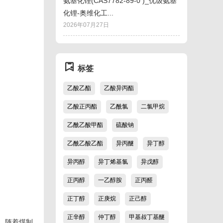
氨基化锂(CAS7782-89-0 )_优级氨基
化锂-奥维化工...
2026年07月27日
标签
乙酸乙酯
乙酸异丙酯
乙酸正丙酯
乙酰氯
二氯甲烷
。
乙酰乙酸甲酯
硫酸钠
乙酰乙酸乙酯
异丙醚
异丁醇
异丙醇
异丁烯基氯
异戊醇
正丙醇
一乙醇胺
正丙醛
正丁醇
正庚烷
正己醇
正辛醇
仲丁醇
甲基叔丁基醚
，随着煤制