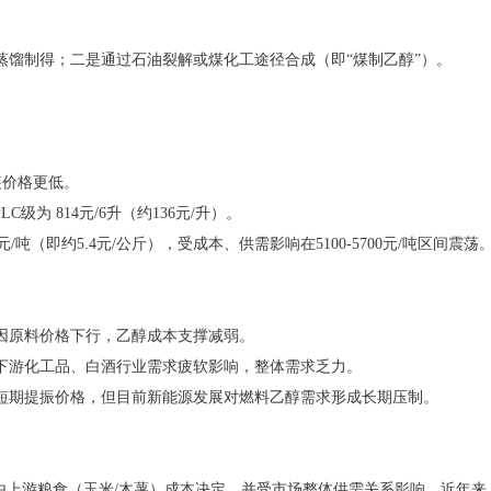
蒸馏制得；二是通过石油裂解或煤化工途径合成（即“煤制乙醇”）。
装价格更低。
C级为 814元/6升（约136元/升）。
元/吨（即约5.4元/公斤），受成本、供需影响在5100-5700元/吨区间震荡
年因原料价格下行，乙醇成本支撑减弱。
下游化工品、白酒行业需求疲软影响，整体需求乏力。
短期提振价格，但目前新能源发展对燃料乙醇需求形成长期压制。
由上游粮食（玉米/木薯）成本决定，并受市场整体供需关系影响。近年来