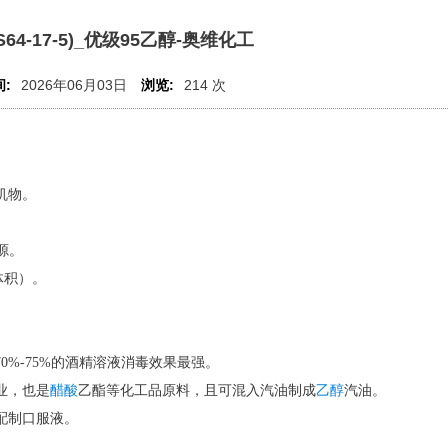
S64-17-5)_优级95乙醇-奥维化工
:
2026年06月03日
浏览:
214 次
机物。
火源。
（体积）。
%-75%的酒精溶液消毒效果最强。
业，也是
醋酸
乙酯等化工品原料，且可混入汽油制成
乙醇
汽油。
配制口服液。