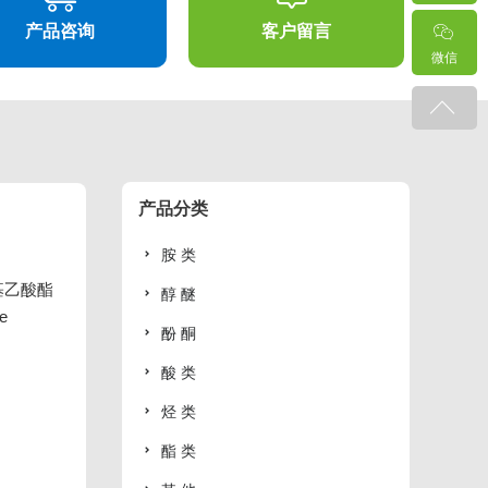
产品咨询
客户留言
微信
产品分类
胺 类
基乙酸酯
醇 醚
te
酚 酮
酸 类
烃 类
酯 类