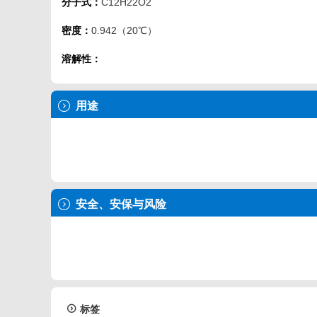
分子式：
C12H22O2
密度：
0.942（20℃）
溶解性：
用途
安全、安保与风险
标签