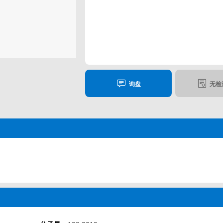
询盘
无检