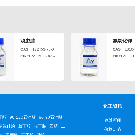
溴虫腈
氢氧化钾
CAS:
122453-73-0
CAS:
1310-
EINECS:
602-782-4
EINECS:
21
化工资讯
丁醇
90-120石油醚
60-90石油醚
奥维新闻
基氯硅烷
叔丁醇
叔丁胺
乙腈
二
价格走势