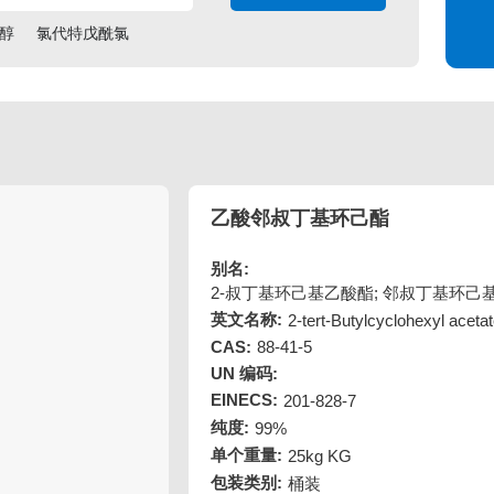
醇
氯代特戊酰氯
乙酸邻叔丁基环己酯
别名:
2-叔丁基环己基乙酸酯; 邻叔丁基环己
英文名称:
2-tert-Butylcyclohexyl aceta
CAS:
88-41-5
UN 编码:
EINECS:
201-828-7
纯度:
99%
单个重量:
25kg KG
包装类别:
桶装