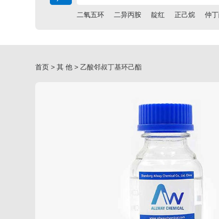
二氧五环
二异丙胺
靛红
正己烷
仲丁
首页
>
其 他
> 乙酸邻叔丁基环己酯