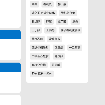
烃类
有机硫
异丁醇
磷化工 含磷中间体
无机化合物
叔戊醇
醇醚
叔丁醇
胺类
正丁醇
正丙醇
含硫有机化合物
无水乙醇
盐酸羟胺
蔗糖棕榈酸酯
正庚烷
一乙醇胺
二甲基乙酰胺
异戊醇
有机化合物
正丙醛
药物 原料中间体