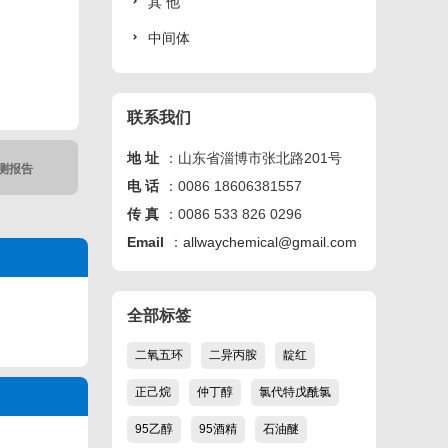
其 他
中间体
联系我们
地 址
：山东省淄博市张北路201号
测报告
电 话
：0086 18606381557
Close
传 真
：0086 533 826 0296
Email
：
allwaychemical@gmail.com
全部标签
二氧五环
二异丙胺
靛红
正己烷
仲丁醇
氯代特戊酰氯
95乙醇
95酒精
石油醚