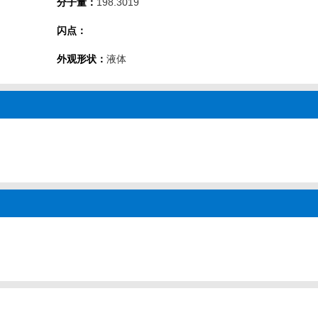
分子量：
198.3019
闪点：
外观形状：
液体