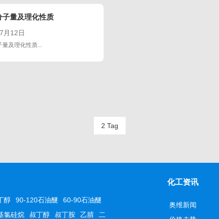
分子量及理化性质
07月12日
量及理化性质...
2 Tag
化工资讯
丁醇
90-120石油醚
60-90石油醚
奥维新闻
基氯硅烷
叔丁醇
叔丁胺
乙腈
二