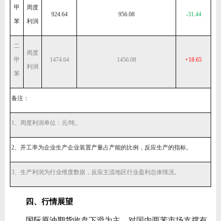
甲
周度
924.64
956.08
-31.44
苯
利润
二
周度
甲
1474.64
1456.08
+18.65
利润
苯
备注：
1、周度利润单位：元/吨。
2、开工率为企业生产企业装置产量占产能的比例，反应生产的指标。
3、生产利润为行业维度数据，反应主流地区行业盈利总体情况。
四、行情展望
国际原油期货
收盘下滑为主，对国内两苯市场支撑有