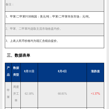
备注：
1、甲苯/二甲苯FOB韩国：美元/吨；甲苯/二甲苯华东市场：元/吨。
2、甲苯、二甲苯均选取主流市场收盘均价。
3、上表人民币价格均为现汇含税自提价。
三、数据表单
产
数据
8月11日
8月4日
涨跌值
品
类型
周度
甲
开工
62.18%
60.81%
+1.37%
苯
率