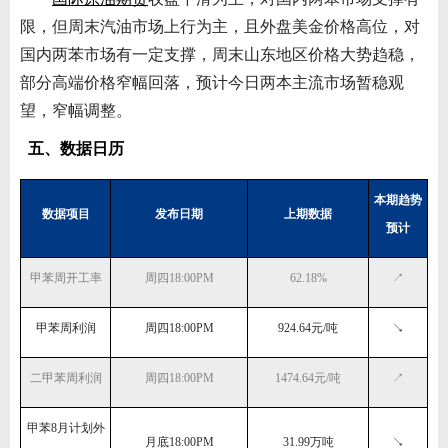
限，但周末汽油市场上行为主，且外盘美金价格高位，对
国内两苯市场有一定支撑，周末山东地区价格大势趋稳，
部分高端价格窄幅回落，预计今日两本主流市场暂稳观
望，窄幅调整。
五、数据日历
本期趋势
数据项目
发布日期
上期数据
预计
甲苯周开工率
周四
18:00PM
62.18%
↗
甲苯周利润
周四
18:00PM
924.64元/吨
↘
二甲苯周利润
周四
18:00PM
1474.64元/吨
↗
甲苯
8月计划外
月底
18:00PM
31.99万吨
↘