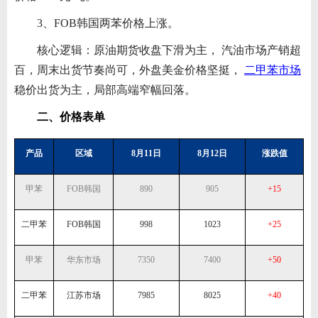
3、FOB韩国两苯价格上涨。
核心逻辑：原油期货
收盘下滑为主，
汽油市场产销超
百，周末出货节奏尚可，外盘美金价格坚挺，
二甲苯市场
稳价出货为主，局部高端窄幅回落。
二、价格表单
产品
区域
8月11日
8月12日
涨跌值
甲苯
FOB韩国
890
905
+15
二甲苯
FOB韩国
998
1023
+25
甲苯
华东市场
7350
7400
+50
二甲苯
江苏市场
7985
8025
+40