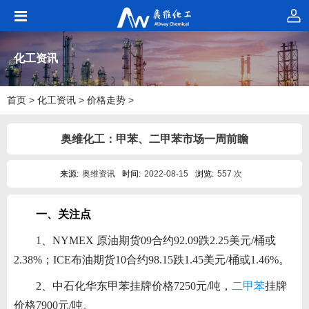
化工资讯
首页
>
化工资讯
>
价格走势
>
奥维化工：甲苯、二甲苯市场一周前瞻
来源:
奥维资讯
时间:
2022-08-15
浏览:
557 次
一、关注点
1、NYMEX 原油期货
09合约92.09跌2.25美元/桶或
2.38%；ICE布油期货10合约98.15跌1.45美元/桶或1.46%。
2、中石化华东甲苯挂牌价格7250元/吨，
二甲苯
挂牌
价格7900元/吨。