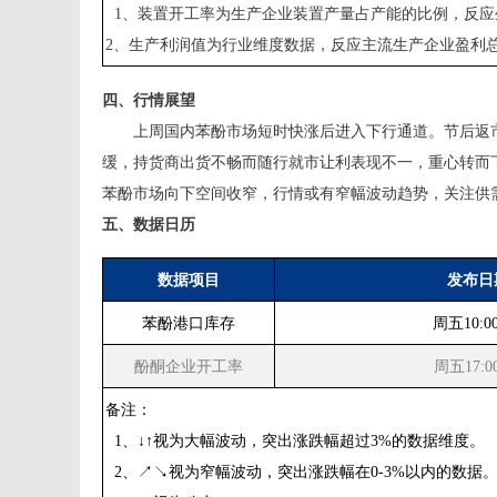
1、装置开工率为生产企业装置产量占产能的比例，反应
2、生产利润值为行业维度数据，反应主流生产企业盈利总
四、行情展望
上周
国内苯酚市场
短
时快涨后进入下行通道。节后返
缓，持货商出货不畅而随行就市让利表现不一，重心转而
苯酚市场向下空间收窄，行情或有窄幅波动趋势，关注供
五、数据日历
数据项目
发布日
苯酚港口库存
周五
10:
酚酮企业开工率
周五
17:
备注：
1、↓↑视为大幅波动，突出涨跌幅超过3%的数据维度。
2、↗↘视为窄幅波动，突出涨跌幅在0-3%以内的数据