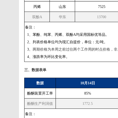
丙烯
山东
7525
双酚
A
华东
13700
备注：
1、苯酚、纯苯、丙烯、双酚A均采用国标优等品。
2、列表价格单位均为现汇自提价，单位：元/吨。
3、
两期价格为本周之前过往两个工作周的时点价格，非
4、涨跌率为环比变化率。
三、数据表单
数据
10月14日
酚酮装置开工率
85%
酚酮生产利润值
1772.5
备注：