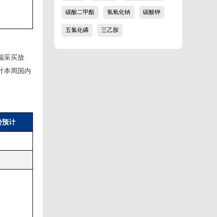
碳酸二甲酯
氢氧化钠
碳酸钾
五氯化磷
三乙胺
端采买放
计本周国内
势预计