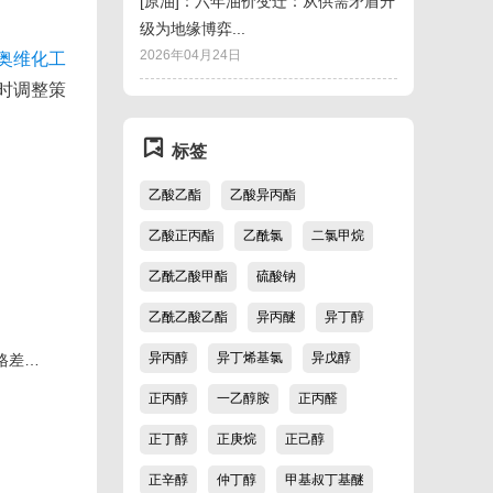
[原油]：六年油价变迁：从供需矛盾升
级为地缘博弈...
2026年04月24日
奥维化工
时调整策
标签
乙酸乙酯
乙酸异丙酯
乙酸正丙酯
乙酰氯
二氯甲烷
乙酰乙酸甲酯
硫酸钠
乙酰乙酸乙酯
异丙醚
异丁醇
异丙醇
异丁烯基氯
异戊醇
奥维化工：国际油价上涨带动丙烯市场小涨，成本与价格差异引关注
正丙醇
一乙醇胺
正丙醛
正丁醇
正庚烷
正己醇
正辛醇
仲丁醇
甲基叔丁基醚