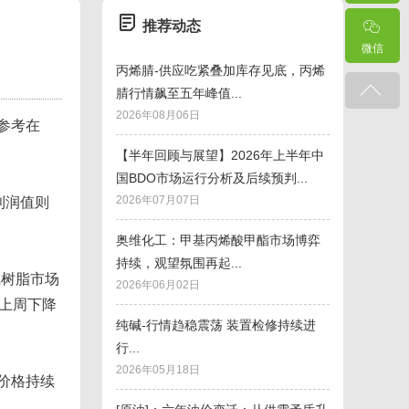
推荐动态
出
微信
丙烯腈-供应吃紧叠加库存见底，丙烯
腈行情飙至五年峰值...
2026年08月06日
参考在
【半年回顾与展望】2026年上半年中
国BDO市场运行分析及后续预判...
2026年07月07日
利润值则
奥维化工：甲基丙烯酸甲酯市场博弈
持续，观望氛围再起...
氧树脂市场
2026年06月02日
比上周下降
纯碱-行情趋稳震荡 装置检修持续进
行...
2026年05月18日
价格持续