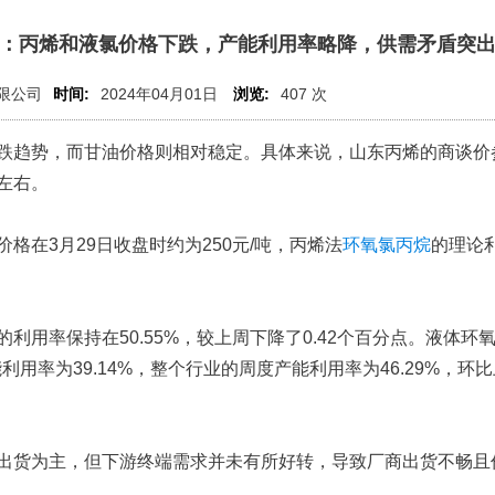
：丙烯和液氯价格下跌，产能利用率略降，供需矛盾突
限公司
时间:
2024年04月01日
浏览:
407 次
趋势，而甘油价格则相对稳定。具体来说，山东丙烯的商谈价
吨左右。
在3月29日收盘时约为250元/吨，丙烯法
环氧氯丙烷
的理论
率保持在50.55%，较上周下降了0.42个百分点。液体环
利用率为39.14%，整个行业的周度产能利用率为46.29%，环
货为主，但下游终端需求并未有所好转，导致厂商出货不畅且