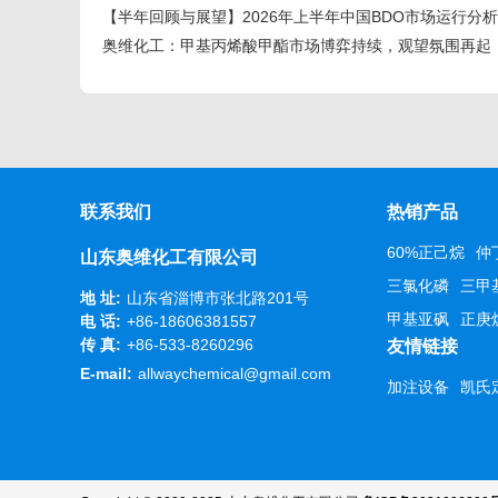
【半年回顾与展望】2026年上半年中国BDO市场运行分
奥维化工：甲基丙烯酸甲酯市场博弈持续，观望氛围再起
联系我们
热销产品
60%正己烷
仲
山东奥维化工有限公司
三氯化磷
三甲
地 址:
山东省淄博市张北路201号
甲基亚砜
正庚
电 话:
+86-18606381557
传 真:
+86-533-8260296
友情链接
E-mail:
allwaychemical@gmail.com
加注设备
凯氏