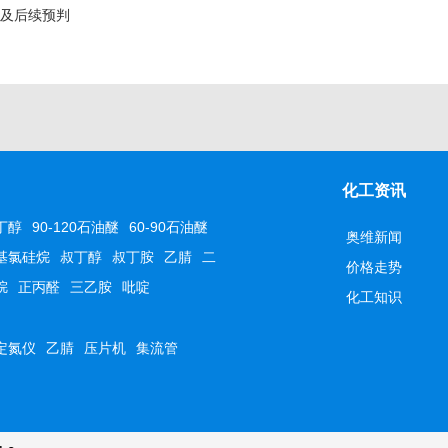
析及后续预判
化工资讯
丁醇
90-120石油醚
60-90石油醚
奥维新闻
基氯硅烷
叔丁醇
叔丁胺
乙腈
二
价格走势
烷
正丙醛
三乙胺
吡啶
化工知识
定氮仪
乙腈
压片机
集流管