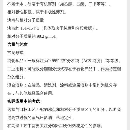
不溶于水，易溶于有机溶剂（如乙醇、乙醚、二甲苯等）。
相对极性很低，属于非极性溶剂。
沸点与相对分子质量
沸点约 151–154°C（具体取决于纯度和分段数据）。
相对分子质量约 98.2 g/mol。
含量与纯度
常见形式
纯化学品：一般标注为“≥99%”或“分析纯（ACS 纯度）”等等级。
工业用料：可能以分馏馏分形式存在于石化产品中，作为特定馏
分的组分。
混合溶剂：在油品、清洗剂、涂料或涂层溶剂中常作为组分存
在，与其他烷烃混合使用。
实际应用中的考虑
选择与目标工艺匹配的沸点和相对分子质量区间的组分，以避免
过高或过低的蒸气压影响工艺稳定性。
在高温工艺中需要关注分馏出组分对热稳定性的影响。