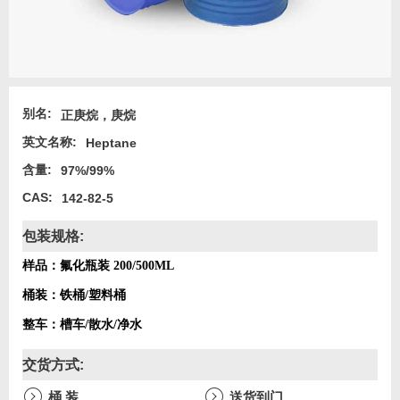
别名:
正庚烷，庚烷
英文名称:
Heptane
含量:
97%/99%
CAS:
142-82-5
包装规格:
样品：氟化瓶装 200/500ML
桶装：铁桶/塑料桶
整车：槽车/散水/净水
交货方式:
桶 装
送货到门