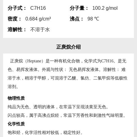
分子式：
C7H16
分子量：
100.2 g/mol
密度：
0.684 g/cm³
沸点：
98 ℃
溶解性：
不溶于水
正庚烷介绍
正庚烷（Heptane）是一种有机化合物，化学式为C7H16。是无
色、易挥发液体。外观与性状： 无色易挥发液体。溶解性： 难
溶于水，稍溶于甲醇，可混溶于乙醚、氯仿、二氯甲烷等低极性
溶剂。
物理性质
纯品为无色、透明的液体，在常温下呈现淡黄至无色。
闪点较高，属于高沸点烷烃，常温下芳香性和刺激性气味明显。
化学性质
饱和烃，化学活性相对较低，稳定性好。