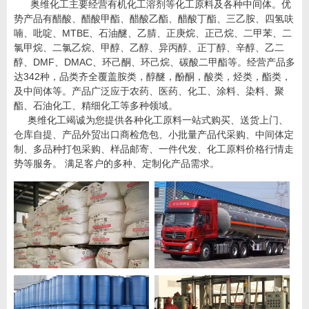
奥维化工主要经营有机化工溶剂等化工原料及各种中间体。优
势产品有醋酸、醋酸甲酯、醋酸乙酯、醋酸丁酯、三乙胺、四氢呋
喃、吡啶、MTBE、石油醚、乙腈、正庚烷、正己烷、二甲苯、二
氯甲烷、二氯乙烷、甲醇、乙醇、异丙醇、正丁醇、辛醇、乙二
醇、DMF、DMAC、环己酮、环己烷、碳酸二甲酯等。经营产品多
达342种，品类齐全覆盖胺类，醇醚，酚酮，酸类，烃类，酯类，
及中间体等。产品广泛应于农药、医药、化工、涂料、染料、聚
酯、石油化工、精细化工等多种领域。
奥维化工竭诚为您提供各种化工原料一站式购买、送货上门、
仓库自提、产品外贸出口商检危包、小批量产品代采购、中间体定
制、多品种打包采购、样品邮寄、一件代发、化工原料价格行情走
势等服务。 满足客户的多种、定制化产品需求。