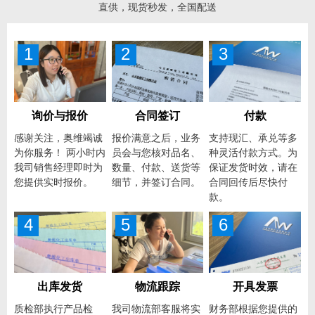
直供，现货秒发，全国配送
1
2
3
询价与报价
合同签订
付款
感谢关注，奥维竭诚
报价满意之后，业务
支持现汇、承兑等多
为你服务！ 两小时内
员会与您核对品名、
种灵活付款方式。为
我司销售经理即时为
数量、付款、送货等
保证发货时效，请在
您提供实时报价。
细节，并签订合同。
合同回传后尽快付
款。
4
5
6
出库发货
物流跟踪
开具发票
质检部执行产品检
我司物流部客服将实
财务部根据您提供的